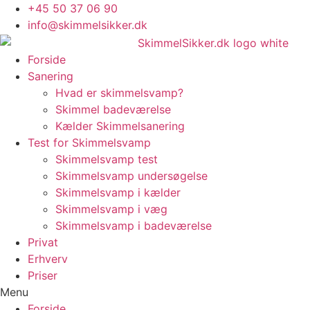
Skip
+45 50 37 06 90
to
info@skimmelsikker.dk
content
Forside
Sanering
Hvad er skimmelsvamp?
Skimmel badeværelse
Kælder Skimmelsanering
Test for Skimmelsvamp
Skimmelsvamp test
Skimmelsvamp undersøgelse
Skimmelsvamp i kælder
Skimmelsvamp i væg
Skimmelsvamp i badeværelse
Privat
Erhverv
Priser
Menu
Forside