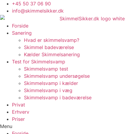
Skip
+45 50 37 06 90
to
info@skimmelsikker.dk
content
Forside
Sanering
Hvad er skimmelsvamp?
Skimmel badeværelse
Kælder Skimmelsanering
Test for Skimmelsvamp
Skimmelsvamp test
Skimmelsvamp undersøgelse
Skimmelsvamp i kælder
Skimmelsvamp i væg
Skimmelsvamp i badeværelse
Privat
Erhverv
Priser
Menu
Forside