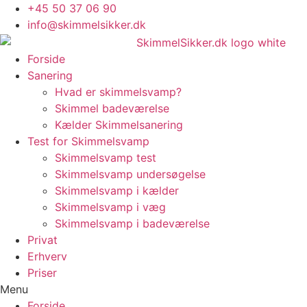
Skip
+45 50 37 06 90
to
info@skimmelsikker.dk
content
Forside
Sanering
Hvad er skimmelsvamp?
Skimmel badeværelse
Kælder Skimmelsanering
Test for Skimmelsvamp
Skimmelsvamp test
Skimmelsvamp undersøgelse
Skimmelsvamp i kælder
Skimmelsvamp i væg
Skimmelsvamp i badeværelse
Privat
Erhverv
Priser
Menu
Forside